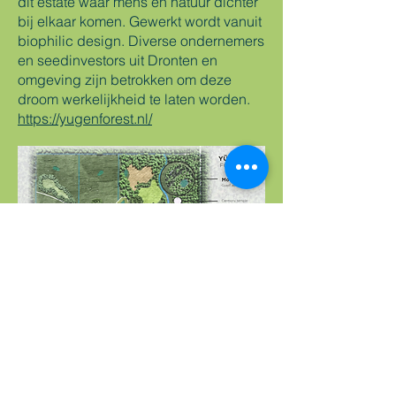
dit estate waar mens en natuur dichter
bij elkaar komen. Gewerkt wordt vanuit
biophilic design. Diverse ondernemers
en seedinvestors uit Dronten en
omgeving zijn betrokken om deze
droom werkelijkheid te laten worden.
https://yugenforest.nl/
Image by Biotonomy