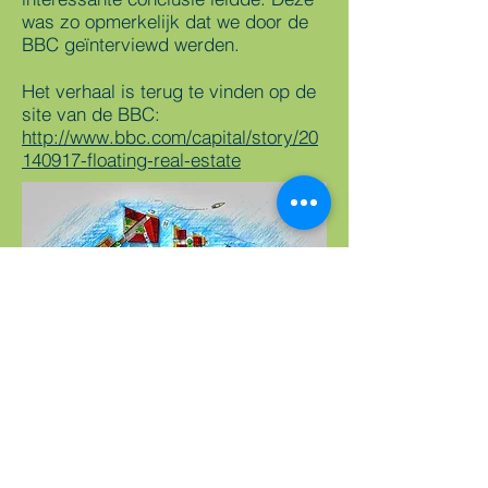
was zo opmerkelijk dat we door de
BBC geïnterviewd werden.
Het verhaal is terug te vinden op de
site van de BBC:
http://www.bbc.com/capital/story/20
140917-floating-real-estate
TERUG NAAR PORTFOLIO