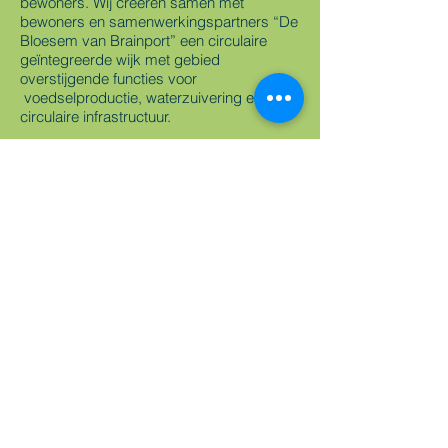
bewoners. Wij creëren samen met
bewoners en samenwerkingspartners “De
Bloesem van Brainport” een circulaire
geïntegreerde wijk met gebied
overstijgende functies voor
voedselproductie, waterzuivering en
circulaire infrastructuur.