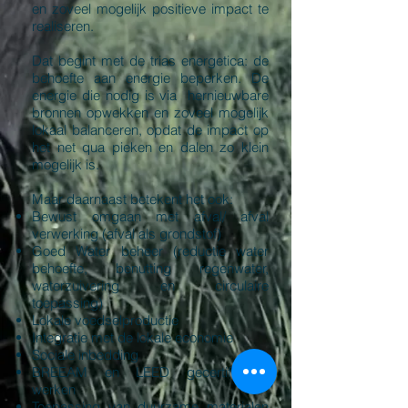
en zoveel mogelijk positieve impact te
realiseren.
Dat begint met de trias energetica: de
behoefte aan energie beperken. De
energie die nodig is via hernieuwbare
bronnen opwekken en zoveel mogelijk
lokaal balanceren, opdat de impact op
het net qua pieken en dalen zo klein
mogelijk is.
Maar daarnaast betekent het ook:
Bewust omgaan met afval/ afval
verwerking (afval als grondstof)
Goed Water beheer (reductie water
behoefte, benutting regenwater,
waterzuivering en circulaire
toepassing)
Lokale voedselproductie
Integratie met de lokale economie
Sociale inbedding
BREEAM en LEED gecertificeerd
werken
Toepassing van duurzame materialen