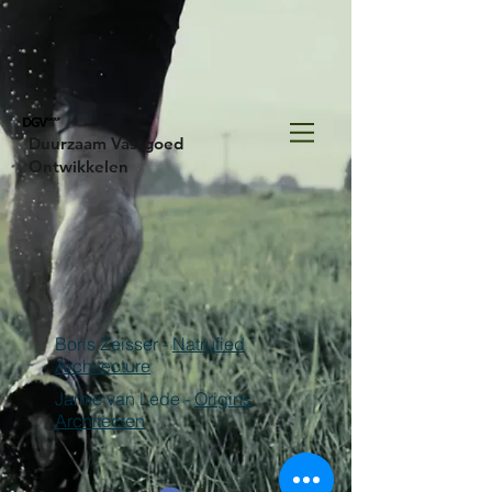
Duurzaam Vastgoed
Ontwikkelen
Boris Zeisser -
Natrufied
Architecture
Jamie van Lede -
Origins
Architecten